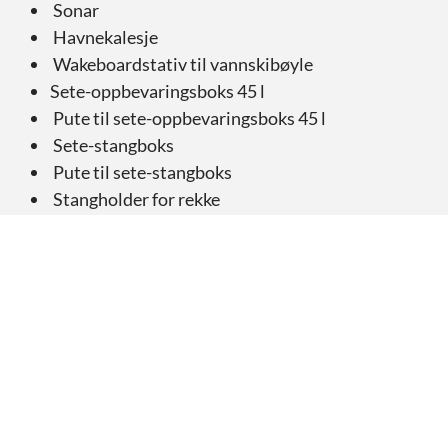
Sonar
Havnekalesje
Wakeboardstativ til vannskibøyle
Sete-oppbevaringsboks 45 l
Pute til sete-oppbevaringsboks 45 l
Sete-stangboks
Pute til sete-stangboks
Stangholder for rekke
Trimplan joystick-kontroll
Giverstativ for ekkolodd
Q fjernkontroll
Kompass