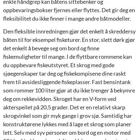
enkle håndgrep kan båtens sittebenker og
oppbevaringsbokser fjernes eller flyttes. Det gir deg en
fleksibilitet du ikke finner i mange andre båtmodeller.
Den fleksible innredningen gjør det enkelt å skreddersy
båten til for eksempel fisketurer. En stor, slett dørk gjør
det enkelt å bevege seg om bord og finne
fiskemuligheter til mange. I de flyttbare rommene kan
du oppbevare fiskeutstyret. Et skrog med gode
sjøegenskaper tar deg og fiskekompisene dine raskt
frem til avsidesliggende fiskeplasser. Fast bensintank
som rommer 100 liter gjør at du ikke trenger å bekymre
deg om rekkevidden. Skroget har en V-form ved
akterspeilet på 20,5 grader. Det er en relativt skarp
skrogvinkel som gir myk gange i grov sjø. Samtidig har
konstruktørene lykkes med å lage et skrog som planer
lett. Selv med syv personer om bord og en motor med