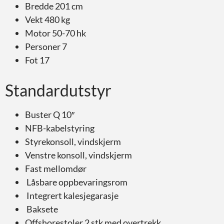
Bredde 201 cm
Vekt 480 kg
Motor 50-70 hk
Personer 7
Fot 17
Standardutstyr
Buster Q 10″
NFB-kabelstyring
Styrekonsoll, vindskjerm
Venstre konsoll, vindskjerm
Fast mellomdør
Låsbare oppbevaringsrom
Integrert kalesjegarasje
Baksete
Offshorestoler 2 stk med overtrekk