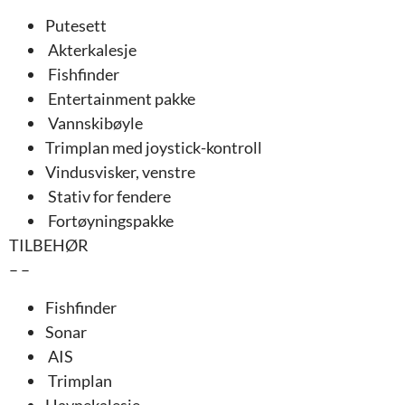
Putesett
Akterkalesje
Fishfinder
Entertainment pakke
Vannskibøyle
Trimplan med joystick-kontroll
Vindusvisker, venstre
Stativ for fendere
Fortøyningspakke
TILBEHØR
– –
Fishfinder
Sonar
AIS
Trimplan
Havnekalesje