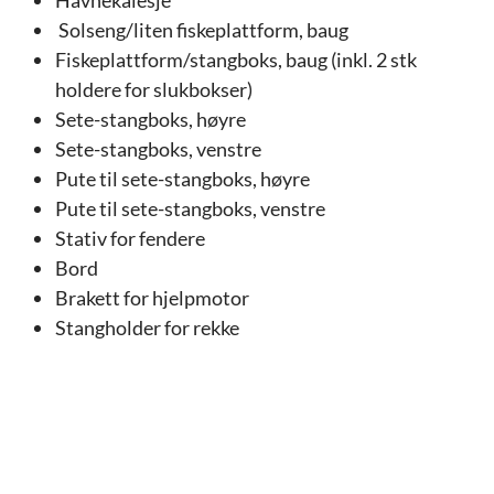
Solseng/liten fiskeplattform, baug
Fiskeplattform/stangboks, baug (inkl. 2 stk
holdere for slukbokser)
Sete-stangboks, høyre
Sete-stangboks, venstre
Pute til sete-stangboks, høyre
Pute til sete-stangboks, venstre
Stativ for fendere
Bord
Brakett for hjelpmotor
Stangholder for rekke
Motorbrakett for baugmotor
Giverstativ for ekkolodd
Q fjernkontroll
Kompass
Lakkerte sider