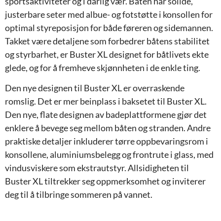
sportsaktiviteter og i dårlig vær. Båten har solide,
justerbare seter med albue- og fotstøtte i konsollen for
optimal styreposisjon for både føreren og sidemannen.
Takket være detaljene som forbedrer båtens stabilitet
og styrbarhet, er Buster XL designet for båtlivets ekte
glede, og for å fremheve skjønnheten i de enkle ting.
Den nye designen til Buster XL er overraskende
romslig. Det er mer beinplass i baksetet til Buster XL.
Den nye, flate designen av badeplattformene gjør det
enklere å bevege seg mellom båten og stranden. Andre
praktiske detaljer inkluderer tørre oppbevaringsrom i
konsollene, aluminiumsbelegg og frontrute i glass, med
vindusviskere som ekstrautstyr. Allsidigheten til
Buster XL tiltrekker seg oppmerksomhet og inviterer
deg til å tilbringe sommeren på vannet.