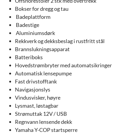
Offshorestoler 2 stk med overtrekk
Bokser for dregg og tau
Badeplattform
Badestige
Aluminiumsdørk
Rekkverk og dekksbeslag i rustfritt stål
Brannslukningsapparat
Batteriboks
Hovedstrømbryter med automatsikringer
Automatisk lensepumpe
Fast drivstofftank
Navigasjonslys
Vindusvisker, høyre
Lysmast, løstagbar
Strømuttak 12V / USB
Regnvann lensende dekk
Yamaha Y-COP startsperre