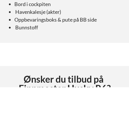
Bord i cockpiten
Havenkalesje (akter)
Oppbevaringsboks & pute på BB side
Bunnstoff
Ønsker du tilbud på
Finnmaster Husky R6
?
Be om tilbud