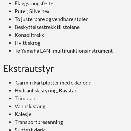
Flaggstangsfeste
Puter, Silvertex
To justerbare og vendbare stoler
Beskyttelsestrekk til stolene
Konsolltrekk
Hvitt skrog
To Yamaha LAN -multifunktionsinstrument
Ekstrautstyr
Garmin kartplotter med ekkolodd
Hydraulisk styring, Baystar
Trimplan
Vannskistang
Kalesje
Transportpresenning
Sunteak dørk