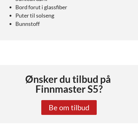
Bord forut i glassfiber
Puter til solseng
Bunnstoff
Ønsker du tilbud på
Finnmaster S5
?
Be om tilbud