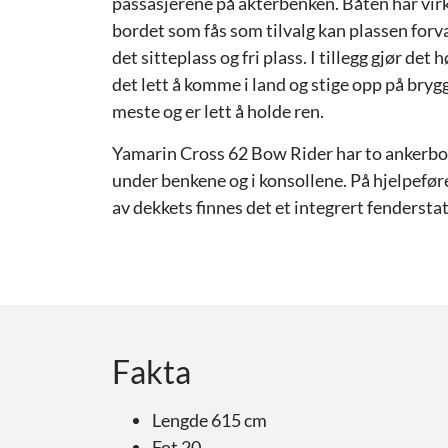
passasjerene på akterbenken. Båten har virke
bordet som fås som tilvalg kan plassen forv
det sitteplass og fri plass. I tillegg gjør de
det lett å komme i land og stige opp på bry
meste og er lett å holde ren.
Yamarin Cross 62 Bow Rider har to ankerbok
under benkene og i konsollene. På hjelpefør
av dekkets finnes det et integrert fenderstat
Fakta
Lengde 615 cm
Fot 20