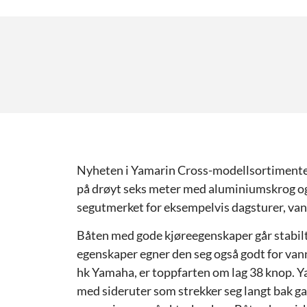
Nyheten i Yamarin Cross-modellsortimentet
på drøyt seks meter med aluminiumskrog og g
segutmerket for eksempelvis dagsturer, van
Båten med gode kjøreegenskaper går stabilt 
egenskaper egner den seg også godt for van
hk Yamaha, er toppfarten om lag 38 knop. 
med sideruter som strekker seg langt bak ga