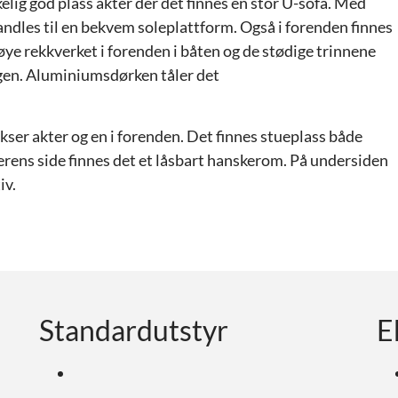
lig god plass akter der det finnes en stor U-sofa. Med
andles til en bekvem soleplattform. Også i forenden finnes
t høye rekkverket i forenden i båten og de stødige trinnene
ggen. Aluminiumsdørken tåler det
ser akter og en i forenden. Det finnes stueplass både
erens side finnes det et låsbart hanskerom. På undersiden
iv.
Standardutstyr
E