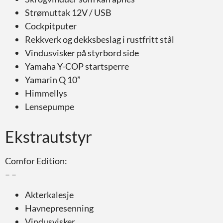
Strømuttak 12V / USB
Cockpitputer
Rekkverk og dekksbeslag i rustfritt stål
Vindusvisker på styrbord side
Yamaha Y-COP startsperre
Yamarin Q 10”
Himmellys
Lensepumpe
Ekstrautstyr
Comfor Edition:
– –
Akterkalesje
Havnepresenning
Vindusvisker