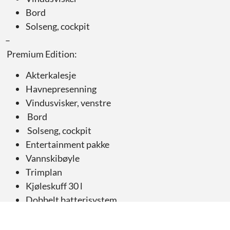
Bord
Solseng, cockpit
–
Premium Edition:
Akterkalesje
Havnepresenning
Vindusvisker, venstre
Bord
Solseng, cockpit
Entertainment pakke
Vannskibøyle
Trimplan
Kjøleskuff 30 l
Dobbelt batterisystem
Fortøyningspakke