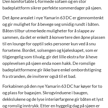
Den komfortable L-formede sofaen og en stor
badeplattform sikrer perfekte sommerdager på sjøen.
Det åpne arealet i nye Yamarin 63 DC er gjennomtenkt
og gir mulighet for å bevege seg smidig rundt i båten.
Båten tilbyr utmerkede muligheter for å slappe av
sammen, da det er enkelt å konvertere den åpne plassen
til en lounge for opptil seks personer kun ved å snu
forsetene. Bordet, solsengen og kjøleskapet, som er
tilgjengelig som tilvalg, gir det lille ekstra for å heve
opplevelsen på sjøen enda noen hakk. De romslige
badeplattformene gir ikke bare enkel ombordstigning
fra stranden, de inviterer også til et bad.
Forkabinen på den nye Yamarin 63 DC har køyer for to
og plass for bagasjen. Skrogvinduene i baugen,
dekkslukene og de lyse interiørfargene gir båten et lyst
og romslig inntrykk. Etter en hyggelig dag på sjøen er