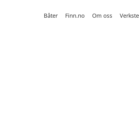
Båter
Finn.no
Om oss
Verkst