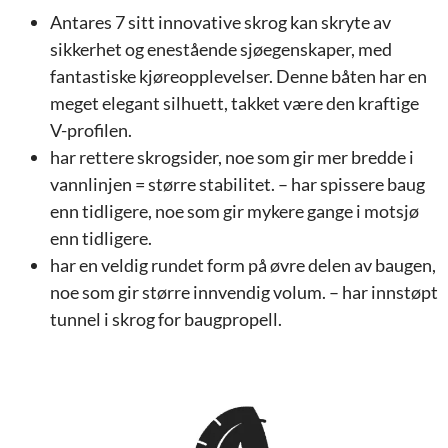
Antares 7 sitt innovative skrog kan skryte av
sikkerhet og enestående sjøegenskaper, med
fantastiske kjøreopplevelser. Denne båten har en
meget elegant silhuett, takket være den kraftige
V-profilen.
har rettere skrogsider, noe som gir mer bredde i
vannlinjen = større stabilitet. – har spissere baug
enn tidligere, noe som gir mykere gange i motsjø
enn tidligere.
har en veldig rundet form på øvre delen av baugen,
noe som gir større innvendig volum. – har innstøpt
tunnel i skrog for baugpropell.