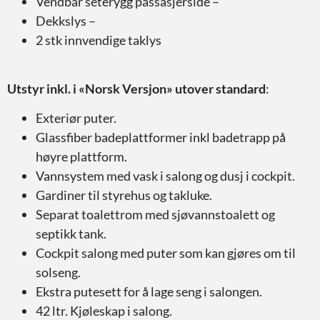
Vendbar seterygg passasjerside –
Dekkslys –
2 stk innvendige taklys
Utstyr inkl. i «Norsk Versjon» utover standard
:
Exteriør puter.
Glassfiber badeplattformer inkl badetrapp på
høyre plattform.
Vannsystem med vask i salong og dusj i cockpit.
Gardiner til styrehus og takluke.
Separat toalettrom med sjøvannstoalett og
septikk tank.
Cockpit salong med puter som kan gjøres om til
solseng.
Ekstra putesett for å lage seng i salongen.
42 ltr. Kjøleskap i salong.